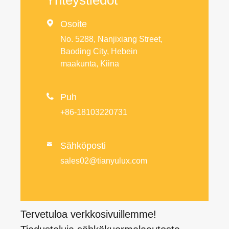

Osoite
No. 5288, Nanjixiang Street,
Baoding City, Hebein
maakunta, Kiina

Puh
+86-18103220731
Sähköposti

sales02@tianyulux.com
Tervetuloa verkkosivuillemme!