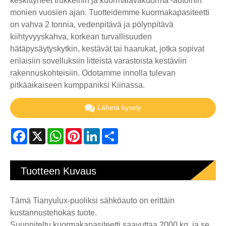
keskittyneet trukkeihin ja kuormalavakuorma -autoihin
monien vuosien ajan. Tuotteidemme kuormakapasiteetti
on vahva 2 tonnia, vedenpitävä ja pölynpitävä
kiihtyvyyskahva, korkean turvallisuuden
hätäpysäytyskytkin, kestävät tai haarukat, jotka sopivat
erilaisiin sovelluksiin litteistä varastoista kestäviin
rakennuskohteisiin. Odotamme innolla tulevan
pitkäaikaiseen kumppaniksi Kiinassa.
Lähetä kysely
Facebook
X
WhatsApp
Pinterest
LinkedIn
Share
Tuotteen Kuvaus
Tämä Tianyulux-puoliksi sähköauto on erittäin
kustannustehokas tuote.
Suunniteltu kuormakapasiteetti saavuttaa 2000 kg, ja se