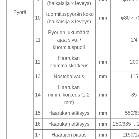
(halkaisija × leveys)
Pyörä
Kuormituspyörän koko
10
mm
φ80 × 7
(halkaisija × leveys)
Pyörien lukumäärä
11
ajaa sivu- /
1/4
kuormituspuoli
Haarukan
12
mm
200
enimmäiskorkeus
13
Nostohalvaus
mm
115
Haarukan
14
minimikorkeus (± 2
mm
85
mm)
15
Haarukan etäisyys
mm
550/6
16
Haarukan etäisyys
mm
250/385 ，
17
Haarujen pituus
mm
1150/1