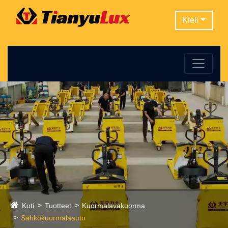
Kieli
Koti
Tuotteet
Kuormalavakuorma
Sähkökuormalaauto