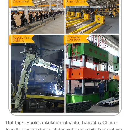
Hot Tags: Puoli sähkökuormalaauto, Tianyulux China -
toimittaja, valmistajan tehdashinta, räätälöity kuormalava