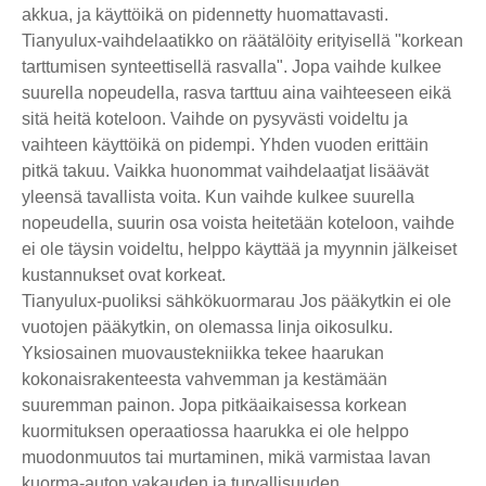
akkua, ja käyttöikä on pidennetty huomattavasti.
Tianyulux-vaihdelaatikko on räätälöity erityisellä "korkean
tarttumisen synteettisellä rasvalla". Jopa vaihde kulkee
suurella nopeudella, rasva tarttuu aina vaihteeseen eikä
sitä heitä koteloon. Vaihde on pysyvästi voideltu ja
vaihteen käyttöikä on pidempi. Yhden vuoden erittäin
pitkä takuu. Vaikka huonommat vaihdelaatjat lisäävät
yleensä tavallista voita. Kun vaihde kulkee suurella
nopeudella, suurin osa voista heitetään koteloon, vaihde
ei ole täysin voideltu, helppo käyttää ja myynnin jälkeiset
kustannukset ovat korkeat.
Tianyulux-puoliksi sähkökuormarau Jos pääkytkin ei ole
vuotojen pääkytkin, on olemassa linja oikosulku.
Yksiosainen muovaustekniikka tekee haarukan
kokonaisrakenteesta vahvemman ja kestämään
suuremman painon. Jopa pitkäaikaisessa korkean
kuormituksen operaatiossa haarukka ei ole helppo
muodonmuutos tai murtaminen, mikä varmistaa lavan
kuorma-auton vakauden ja turvallisuuden.