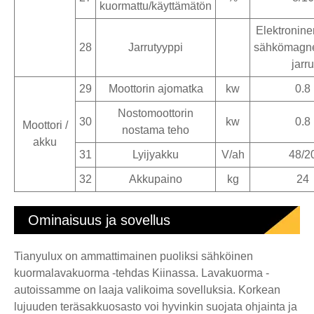
kuormattu/käyttämätön
Elektroninen
28
Jarrutyyppi
sähkömagne
jarru
29
Moottorin ajomatka
kw
0.8
Nostomoottorin
30
kw
0.8
Moottori /
nostama teho
akku
31
Lyijyakku
V/ah
48/2
32
Akkupaino
kg
24
Ominaisuus ja sovellus
Tianyulux on ammattimainen puoliksi sähköinen
kuormalavakuorma -tehdas Kiinassa. Lavakuorma -
autoissamme on laaja valikoima sovelluksia. Korkean
lujuuden teräsakkuosasto voi hyvinkin suojata ohjainta ja