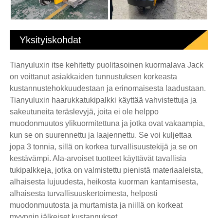
Yksityiskohdat
Tianyuluxin itse kehitetty puolitasoinen kuormalava Jack
on voittanut asiakkaiden tunnustuksen korkeasta
kustannustehokkuudestaan ja erinomaisesta laadustaan.
Tianyuluxin haarukkatukipalkki käyttää vahvistettuja ja
sakeutuneita teräslevyjä, joita ei ole helppo
muodonmuutos ylikuormitettuna ja jotka ovat vakaampia,
kun se on suurennettu ja laajennettu. Se voi kuljettaa
jopa 3 tonnia, sillä on korkea turvallisuustekijä ja se on
kestävämpi. Ala-arvoiset tuotteet käyttävät tavallisia
tukipalkkeja, jotka on valmistettu pienistä materiaaleista,
alhaisesta lujuudesta, heikosta kuorman kantamisesta,
alhaisesta turvallisuuskertoimesta, helposti
muodonmuutosta ja murtamista ja niillä on korkeat
myynnin jälkeiset kustannukset.