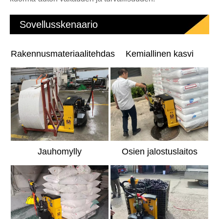
Sovellusskenaario
Rakennusmateriaalitehdas
Kemiallinen kasvi
Jauhomylly
Osien jalostuslaitos