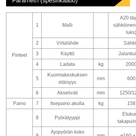
Parametri (spesifikaatio)
A20 täy
1
Malli
sähköinen 
luks
2
Virtalähde
Sähk
3
Käyttö
Jalankul
Piirteet
4
Ladata
kg
200
Kuormakeskuksen
5
mm
600
etäisyys
6
Akseliväli
mm
1250/1
Paino
7
Itsepaino akulla
kg
158
Etuku
8
Pyörätyyppi
takapu/n
Ajopyörän koko
9
mm
φ160 ×