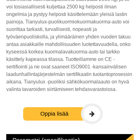
voi tosiasiallisesti kuljettaa 2500 kg helposti ilman
ongelmia ja pystyy helposti käsittelemään yleisiä lastin
painoja. Tianyulux-puolikuormiokuormakuorma-auto voi
suorittaa tarkasti, turvallisesti, nopeasti ja
työväenpuoliskolla, ja ylimääräinen yhden vuoden takuu
antaa asiakkaille mahdollisuuden luotettavuudella, onko
kyseessä korkea kuormalavakuorma-auto tai tarkko
käsittely kapeassa tilassa. Tuotteillamme on CE -
sertifiointi ja ne ovat saaneet ISO9001 -kansainvälisen
laadunhallintajärjestelmän sertifikaatin tuotantoprosessin
aikana. Tianyulux -puoliksi sähkökuormalaauto on hyvä
valinta tavaroiden siirtämiseen tehdasvarastoissa.
Oppia lisää