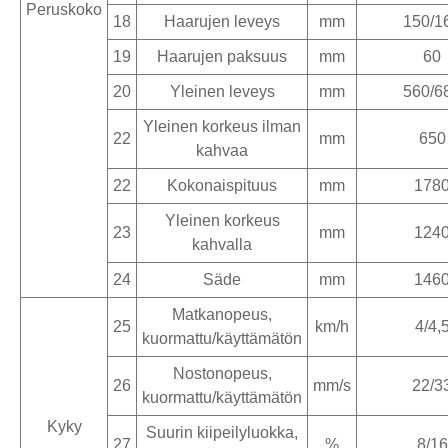
Peruskoko
18
Haarujen leveys
mm
150/1
19
Haarujen paksuus
mm
60
20
Yleinen leveys
mm
560/6
Yleinen korkeus ilman
22
mm
650
kahvaa
22
Kokonaispituus
mm
178
Yleinen korkeus
23
mm
124
kahvalla
24
Säde
mm
146
Matkanopeus,
25
km/h
4/4,
kuormattu/käyttämätön
Nostonopeus,
26
mm/s
22/3
kuormattu/käyttämätön
Kyky
Suurin kiipeilyluokka,
27
%
8/16