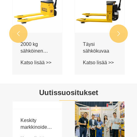


2000 kg
Täysi
sähköinen
sähkökuvaa
kuormalava
Katso lisää >>
Katso lisää >>
Uutissuositukset