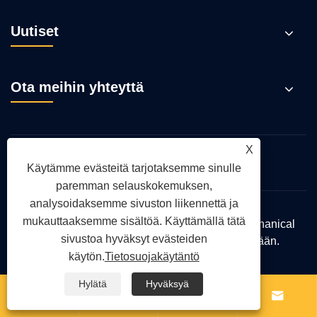
Uutiset
Ota meihin yhteyttä
X
Links
Sitemap
RSS
XML
Käytämme evästeitä tarjotaksemme sinulle
Tietosuojakäytäntö
paremman selauskokemuksen,
analysoidaksemme sivuston liikennettä ja
mukauttaaksemme sisältöä. Käyttämällä tätä
Copyright © 2025 Hebei TianyuLux Electromechanical
sivustoa hyväksyt evästeiden
Technology Co., Ltd. Kaikki oikeudet pidätetään.
käytön.
Tietosuojakäytäntö
Hylätä
Hyväksyä



