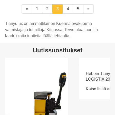
«
1
2
3
4
5
»
Tianyulux on ammattilainen Kuormalavakuorma
valmistaja ja toimittaja Kiinassa. Tervetuloa tuontiin
laadukkaita tuotteita täällä tehtaalta.
Uutissuositukset
Hebein TianyuLux debytoi TILOG -
LOGISTIX 2025 -tapahtumassa
Katso lisää >>