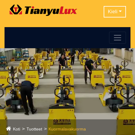
Kieli
Koti
Tuotteet
Kuormalavakuorma