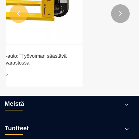


Meistä
Tuotteet